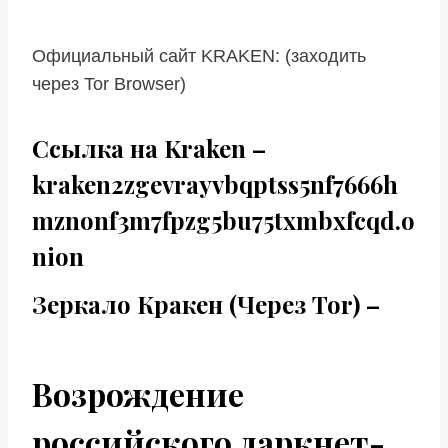
Официальный сайт KRAKEN: (заходить
через Tor Browser)
Cсылка на Kraken
–
kraken2zgevrayvbqptss5nf7666h
mznonf3m7fpzg5bu75txmbxfcqd.o
nion
Зеркало Кракен (Через Tor) –
Возрождение
российского даркнет-