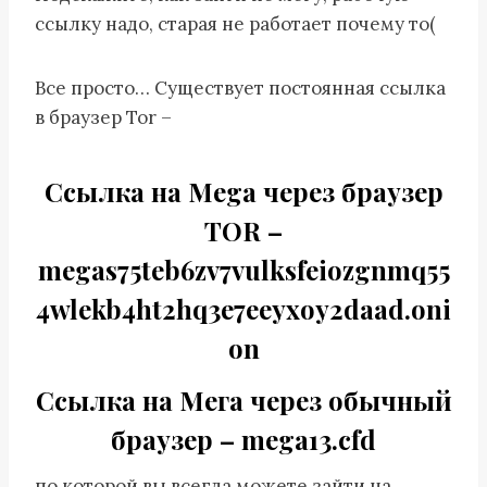
ссылку надо, старая не работает почему то(
Все просто… Существует постоянная ссылка
в браузер Tor –
Ссылка на Mega через браузер
TOR –
megas75teb6zv7vulksfeiozgnmq55
4wlekb4ht2hq3e7eeyxoy2daad.oni
on
Ссылка на Мега через обычный
браузер –
mega13.cfd
по которой вы всегда можете зайти на