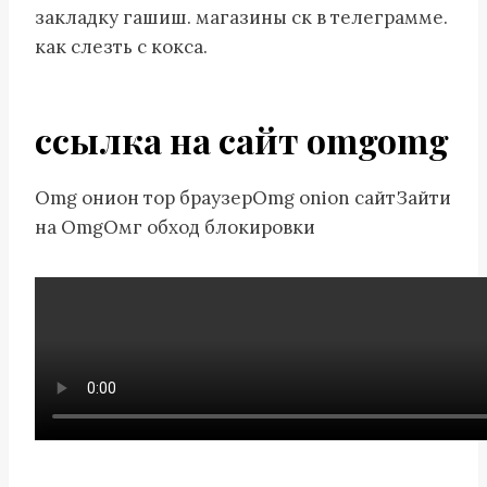
закладку гашиш. магазины ск в телеграмме.
как слезть с кокса.
ссылка на сайт omgomg
Omg онион тор браузерOmg onion сайтЗайти
на OmgОмг обход блокировки