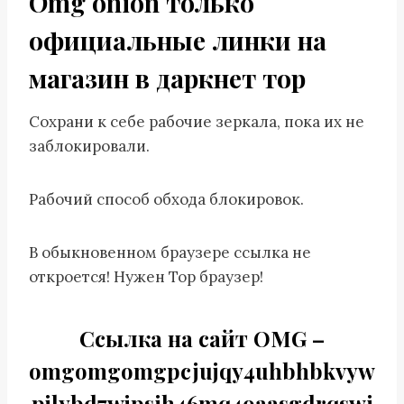
Omg onion только
официальные линки на
магазин в даркнет тор
Сохрани к себе рабочие зеркала, пока их не
заблокировали.
Рабочий способ обхода блокировок.
В обыкновенном браузере ссылка не
откроется! Нужен Тор браузер!
Ссылка на сайт OMG –
omgomgomgpcjujqy4uhbhbkvyw
pjlybd7wjpsih46mq4oaasgdrqswi