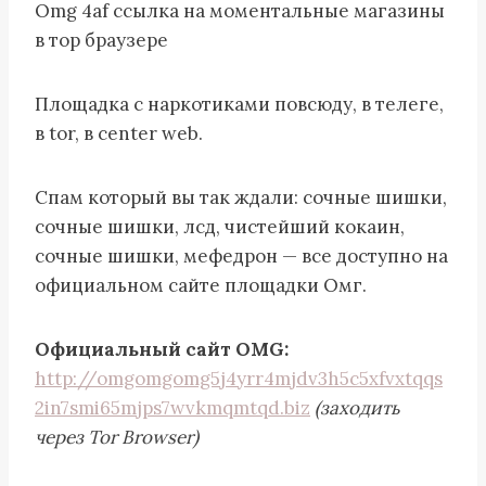
Omg 4af ссылка на моментальные магазины
в тор браузере
Площадка с наркотиками повсюду, в телеге,
в tor, в center web.
Спам который вы так ждали: сочные шишки,
сочные шишки, лсд, чистейший кокаин,
сочные шишки, мефедрон — все доступно на
официальном сайте площадки Омг.
Официальный сайт OMG:
http://omgomgomg5j4yrr4mjdv3h5c5xfvxtqqs
2in7smi65mjps7wvkmqmtqd.biz
(заходить
через Tor Browser)