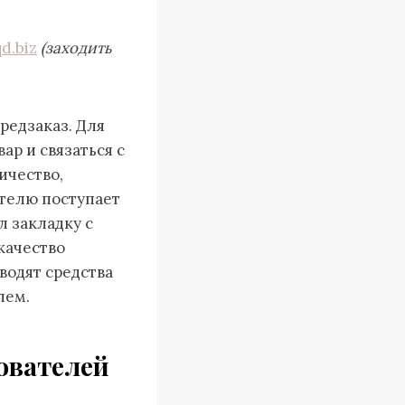
d.biz
(заходить
редзаказ. Для
р и связаться с
ичество,
ателю поступает
л закладку с
качество
водят средства
лем.
ователей