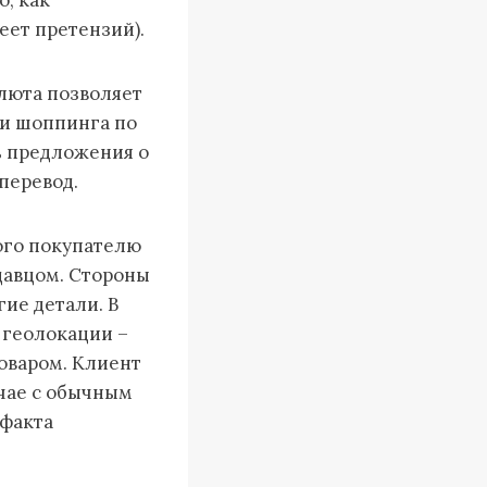
еет претензий).
люта позволяет
ти шоппинга по
ь предложения о
перевод.
ого покупателю
давцом. Стороны
гие детали. В
 геолокации –
товаром. Клиент
учае с обычным
 факта