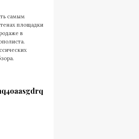
ать самым
стенах площадки
родаже в
ополиста.
ассических
зора.
q4oaasgdrq