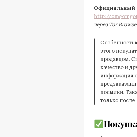
Официальный 
http://omgomgo
через Tor Browse
Особенность
этого покупа
продавцом. С
качество и др
информация о 
предзаказанн
посылки. Такж
только после
Покупка