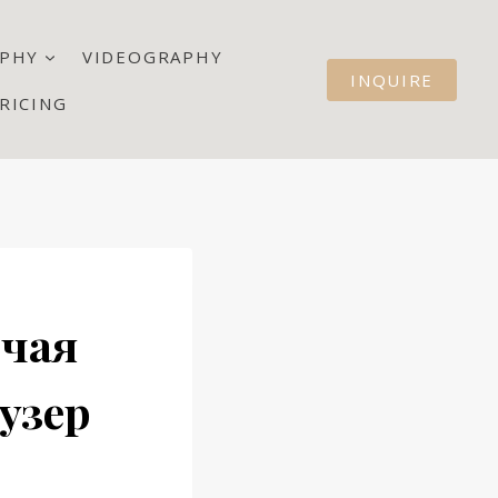
PHY
VIDEOGRAPHY
INQUIRE
RICING
очая
аузер