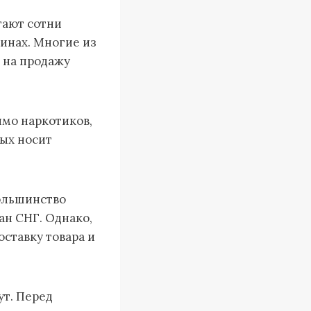
тают сотни
инах. Многие из
 на продажу
имо наркотиков,
рых носит
ольшинство
ан СНГ. Однако,
ставку товара и
ут. Перед