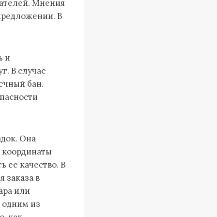
ателей. Мнения
предложении. В
ь и
г. В случае
ечный бан.
опасности
адок. Она
о координаты
 ее качество. В
я заказа в
ара или
и одним из
, как