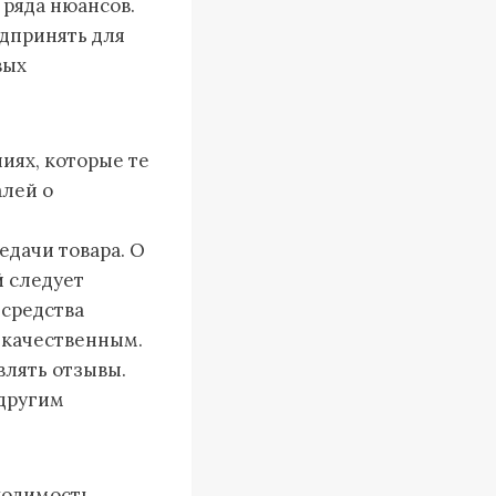
 ряда нюансов.
едпринять для
вых
иях, которые те
алей о
едачи товара. О
 следует
 средства
некачественным.
влять отзывы.
другим
ходимость