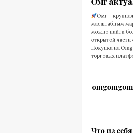
Омг актуа
Омг – крупная
масштабным мар
можно найти бол
открытой части 
Покупка на Omg 
торговых платфо
omgomgomg
Что из себ