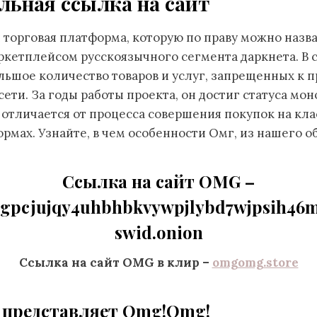
льная ссылка на сайт
 торговая платформа, которую по праву можно назв
кетплейсом русскоязычного сегмента даркнета. В 
ьшое количество товаров и услуг, запрещенных к п
сети. За годы работы проекта, он достиг статуса мон
отличается от процесса совершения покупок на кл
рмах. Узнайте, в чем особенности Омг, из нашего об
Ссылка на сайт OMG –
pcjujqy4uhbhbkvywpjlybd7wjpsih46m
swid.onion
Ссылка на сайт OMG в клир –
omgomg.store
я представляет Omg!Omg!