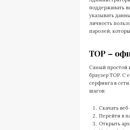
поддерживать в
указывать данны
личность пользо
паролей, которы
ТОР – оф
Самый простой и
браузер ТОР. С
серфинга в сети
шагов:
Скачать веб
Перейти в п
Открыть арх