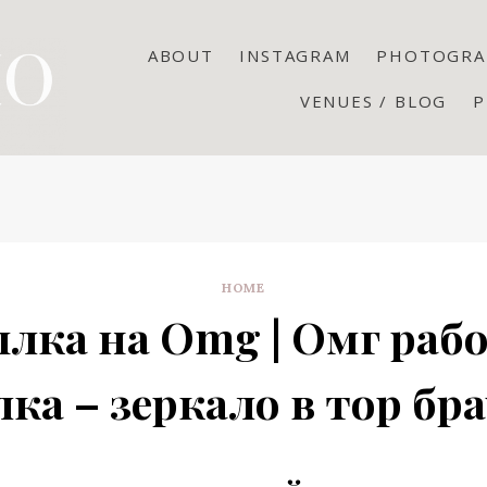
ABOUT
INSTAGRAM
PHOTOGRA
VENUES / BLOG
P
HOME
лка на Omg | Омг раб
ка – зеркало в тор бр