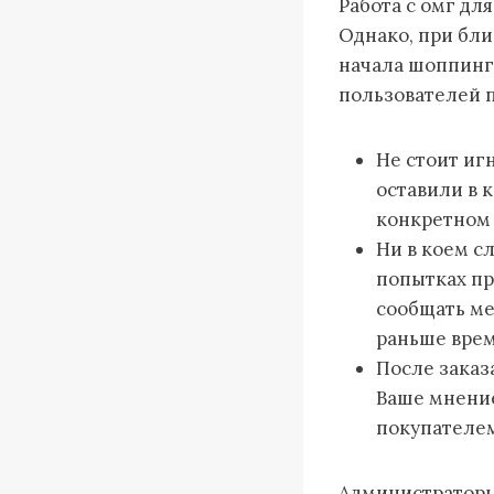
Работа с омг дл
Однако, при бли
начала шоппинга
пользователей 
Не стоит иг
оставили в 
конкретном
Ни в коем с
попытках пр
сообщать ме
раньше врем
После заказ
Ваше мнени
покупателе
Администраторы