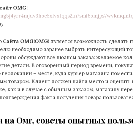
сайт OMG:
mg5j4yrr4mjdv3h5c5xfvxtqqs2in7smi65mjps7wvkmqmtq
r)
ю
Сайта OMG!OMG!
является возможность сделать п
телю необходимо заранее выбрать интересующий това
тороны обсуждают все нюансы заказа: желаемое кол
угие детали. В оговоренный период времени, покуп
геолокации – месте, куда курьер магазина помести
ым товаром. Клиент должен найти место и оценить 
е, как и в случае с обычным заказом, магазину пере
 подтверждения факта получения товара пользовате
 на Омг, советы опытных польз