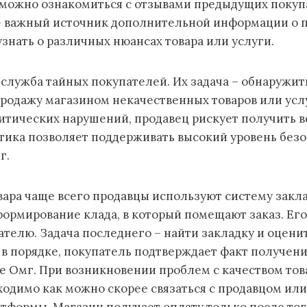
 можно ознакомиться с отзывами предыдущих покуп
– важный источник дополнительной информации о 
знать о различных нюансах товара или услуги.
 служба тайных покупателей. Их задача – обнаружит
родажу магазином некачественных товаров или услу
итических нарушений, продавец рискует получить в
тика позволяет поддерживать высокий уровень без
г.
вара чаще всего продавцы используют систему закл
формирование клада, в который помещают заказ. Ег
телю. Задача последнего – найти закладку и оценить
е в порядке, покупатель подтверждает факт получени
е Омг. При возникновении проблем с качеством тов
ходимо как можно скорее связаться с продавцом ил
формы. Магазин получает оплату только после того