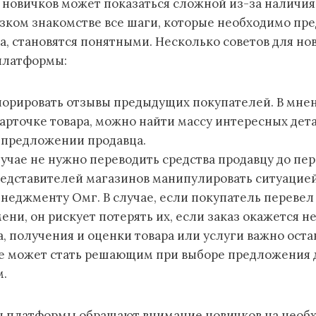
я новичков может показаться сложной из-за наличия
зком знакомстве все шаги, которые необходимо пр
, становятся понятными. Несколько советов для но
платформы:
норировать отзывы предыдущих покупателей. В мнен
карточке товара, можно найти массу интересных дет
 предложении продавца.
лучае не нужно переводить средства продавцу до пер
едставителей магазинов манипулировать ситуацией
неджменту Омг. В случае, если покупатель перевел
ени, он рискует потерять их, если заказ окажется 
а, получения и оценки товара или услуги важно оста
е может стать решающим при выборе предложения 
м.
 платформы обращают внимание новичков на необ