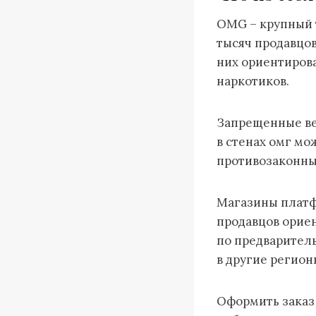
OMG – крупный 
тысяч продавцов
них ориентиров
наркотиков.
Запрещенные вещ
в стенах омг мо
противозаконны
Магазины платф
продавцов ориен
по предваритель
в другие регион
Оформить заказ 