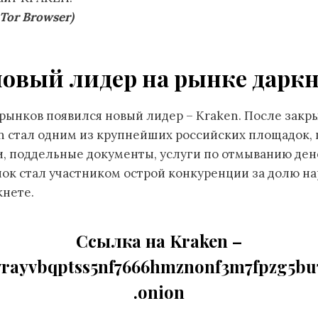
Tor Browser)
новый лидер на рынке дарк
рынков появился новый лидер – Kraken. После закры
en стал одним из крупнейших российских площадок,
и, поддельные документы, услуги по отмыванию ден
нок стал участником острой конкуренции за долю н
кнете.
Cсылка на Kraken
–
vrayvbqptss5nf7666hmznonf3m7fpzg5bu
.onion