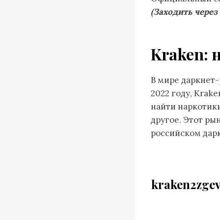
(Заходить через 
Kraken: 
В мире даркнет-
2022 году, Krak
найти наркотик
другое. Этот ры
российском дар
kraken2zge