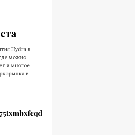
нета
тия Hydra в
 где можно
ег и многое
аркорынка в
75txmbxfcqd