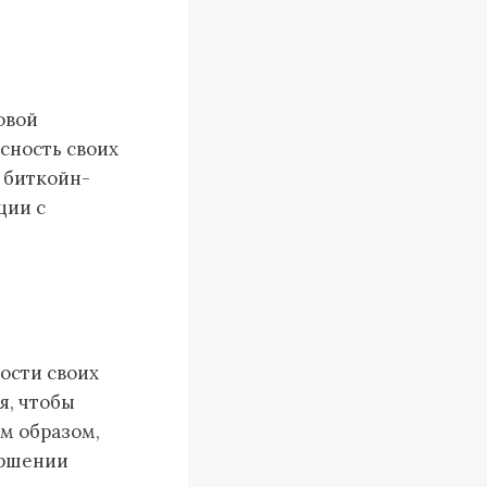
овой
сность своих
й биткойн-
ции с
ости своих
я, чтобы
м образом,
ершении