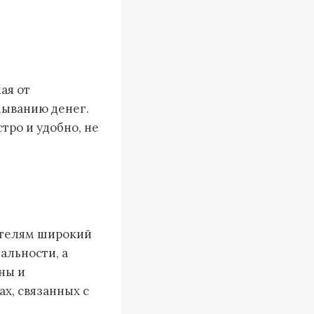
ая от
мыванию денег.
тро и удобно, не
ателям широкий
альности, а
ны и
х, связанных с