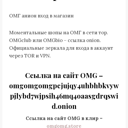
ОМГ анион вход в магазин
Моментальные шопы на ОМГ в сети тор.
OMGclub или OMGbio – ссылка onion.
Официальные зеркала для входа в аккаунт
через TOR и VPN.
Ссылка на сайт OMG –
omgomgomgpcjujqy4uhbhbkvyw
pjlybd7wjpsih46mq4oaasgdrqswi
d.onion
Ссылка на сайт OMG в клир –
omgomg.store