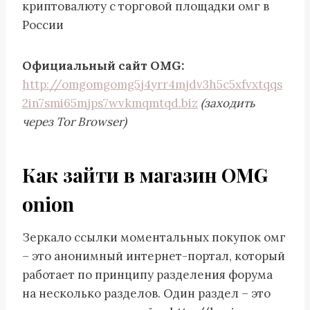
криптовалюту с торговой площадки омг в
России
Официальный сайт OMG:
http://omgomgomg5j4yrr4mjdv3h5c5xfvxtqqs
2in7smi65mjps7wvkmqmtqd.biz
(заходить
через Tor Browser)
Как зайти в магазин OMG
onion
Зеркало ссылки моментальных покупок омг
– это анонимный интернет-портал, который
работает по принципу разделения форума
на несколько разделов. Один раздел – это