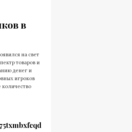
иков в
оявился на свет
пектр товаров и
анию денег и
новных игроков
е количество
75txmbxfcqd