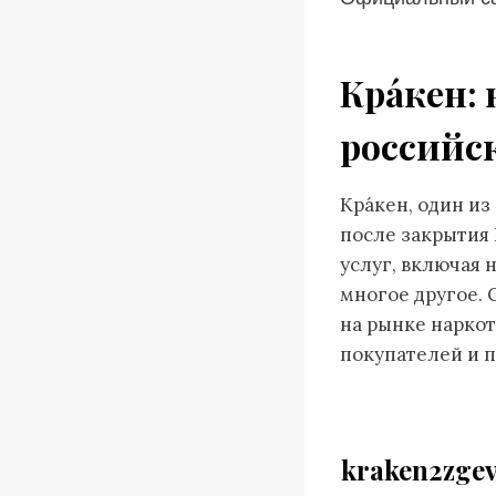
Кра́кен:
российс
Кра́кен, один и
после закрытия 
услуг, включая 
многое другое. 
на рынке наркот
покупателей и п
kraken2zge