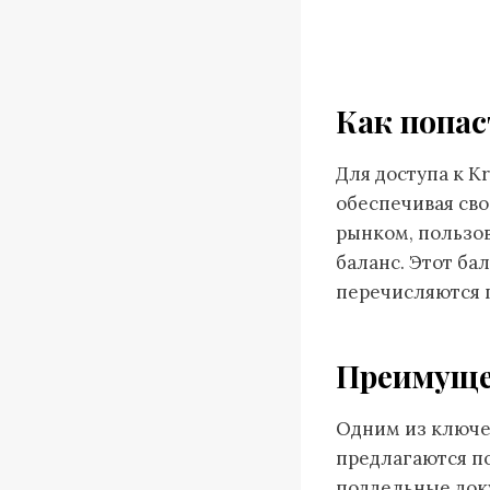
Как попас
Для доступа к K
обеспечивая сво
рынком, пользо
баланс. Этот ба
перечисляются 
Преимуще
Одним из ключе
предлагаются п
поддельные доку