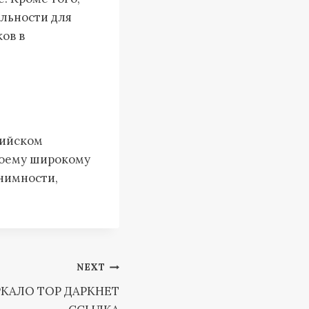
льности для
ов в
сийском
своему широкому
онимности,
NEXT
КАЛО ТОР ДАРКНЕТ