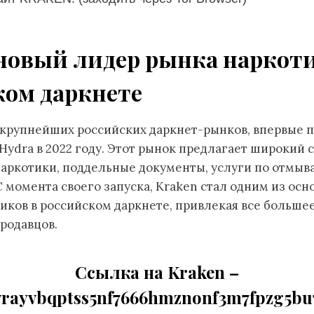
 новый лидер рынка наркот
ком даркнете
з крупнейших российских даркнет-рынков, впервые п
Hydra в 2022 году. Этот рынок предлагает широкий с
наркотики, поддельные документы, услуги по отмыв
С момента своего запуска, Kraken стал одним из ос
иков в российском даркнете, привлекая все больше
родавцов.
Cсылка на Kraken
–
vrayvbqptss5nf7666hmznonf3m7fpzg5bu