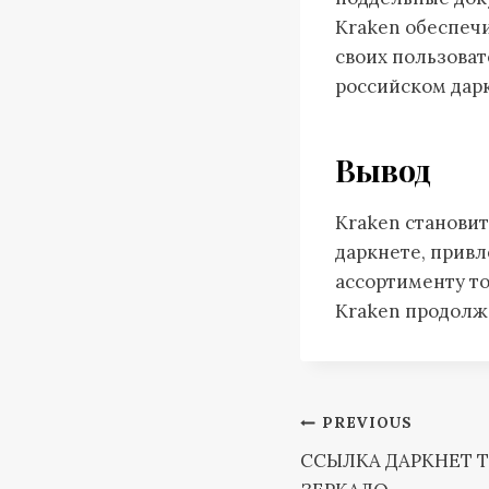
Kraken обеспеч
своих пользоват
российском дар
Вывод
Kraken станови
даркнете, привл
ассортименту то
Kraken продолжа
Post
PREVIOUS
ССЫЛКА ДАРКНЕТ Т
navigation