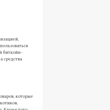
тизацией,
 пользоваться
й биткойн-
 а средства
оваров, которые
котиков,
. Кроме того,