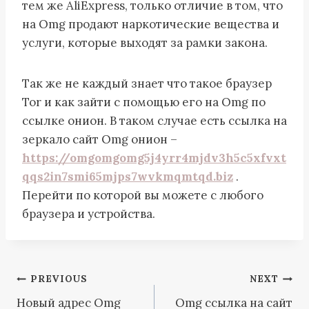
тем же AliExpress, только отличие в том, что
на Omg продают наркотические вещества и
услуги, которые выходят за рамки закона.
Так же не каждый знает что такое браузер
Tor и как зайти с помощью его на Omg по
ссылке онион. В таком случае есть ссылка на
зеркало сайт Omg онион –
https://omgomgomg5j4yrr4mjdv3h5c5xfvxt
qqs2in7smi65mjps7wvkmqmtqd.biz
.
Перейти по которой вы можете с любого
браузера и устройства.
Post
PREVIOUS
NEXT
Новый адрес Omg
Omg ссылка на сайт