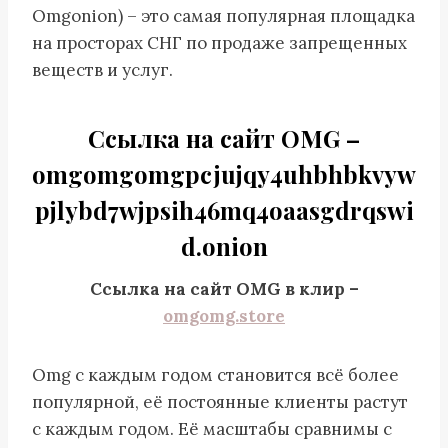
Omgonion) – это самая популярная площадка
на просторах СНГ по продаже запрещенных
веществ и услуг.
Ссылка на сайт OMG –
omgomgomgpcjujqy4uhbhbkvyw
pjlybd7wjpsih46mq4oaasgdrqswi
d.onion
Ссылка на сайт OMG в клир –
omgomg.store
Omg с каждым годом становится всё более
популярной, её постоянные клиенты растут
с каждым годом. Её масштабы сравнимы с