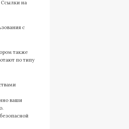
 Ссылки на
ьзования с
тором также
ботают по типу
ствами
нно ваши
ю.
 безопасной