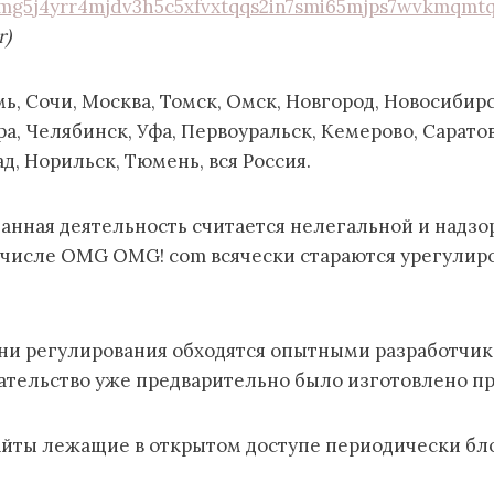
mg5j4yrr4mjdv3h5c5xfvxtqqs2in7smi65mjps7wvkmqmtq
r)
ь, Сочи, Москва, Томск, Омск, Новгород, Новосибирс
ра, Челябинск, Уфа, Первоуральск, Кемерово, Сарато
д, Норильск, Тюмень, вся Россия.
анная деятельность считается нелегальной и надз
 числе OMG OMG! com всячески стараются урегулиро
вни регулирования обходятся опытными разработчик
ательство уже предварительно было изготовлено пр
сайты лежащие в открытом доступе периодически бл