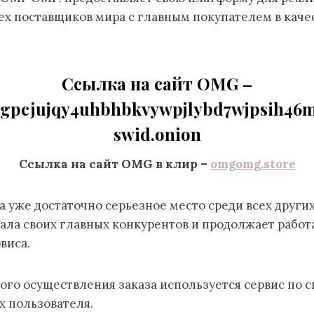
ех поставщиков мира с главным покупателем в каче
Ссылка на сайт OMG –
pcjujqy4uhbhbkvywpjlybd7wjpsih46m
swid.onion
Ссылка на сайт OMG в клир –
omgomg.store
 уже достаточно серьезное место среди всех други
ала своих главных конкурентов и продолжает работ
виса.
ого осуществления заказа используется сервис по 
х пользователя.