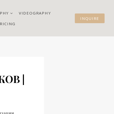
PHY
VIDEOGRAPHY
INQUIRE
RICING
ОВ |
изации