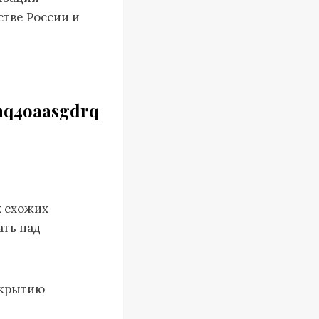
стве России и
q4oaasgdrq
х схожих
ать над
скрытию