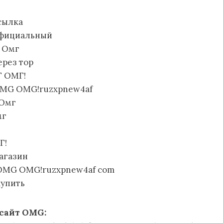
сылка
фициальный
а Омг
рез тор
Г ОМГ!
MG OMG!ruzxpnew4af
 Омг
мг
Г!
агазин
MG OMG!ruzxpnew4af com
упить
сайт OMG: