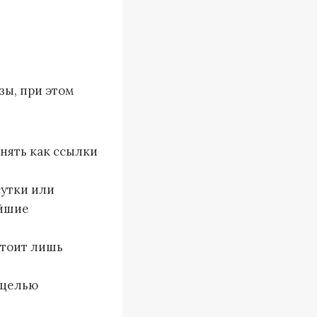
зы, при этом
анять как ссылки
сутки или
ейшие
стоит лишь
 целью