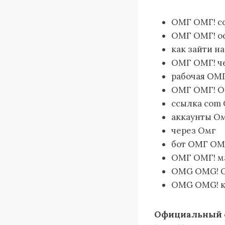
ОМГ ОМГ! с
ОМГ ОМГ! о
как зайти н
ОМГ ОМГ! че
рабочая ОМ
ОМГ ОМГ! O
ссылка com
аккаунты О
через Омг
бот ОМГ ОМ
ОМГ ОМГ! м
OMG OMG! O
OMG OMG! к
Официальный 