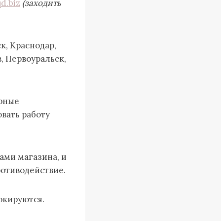
d.biz
(заходить
к, Краснодар,
в, Первоуральск,
орные
вать работу
ами магазина, и
отиводействие.
окируются.