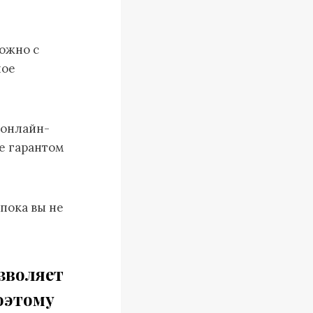
можно с
ное
 онлайн-
е гарантом
 пока вы не
зволяет
оэтому