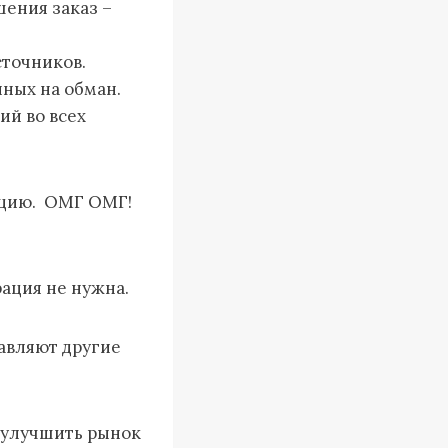
шения заказ –
сточников.
ных на обман.
й во всех
ацию. ОМГ ОМГ!
рация не нужна.
авляют другие
б улучшить рынок