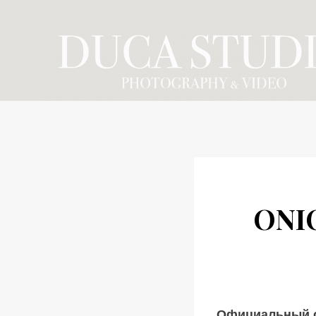
Skip
to
content
ONI
Официальный 