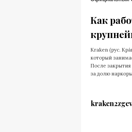
Как рабо
крупней
Kraken (рус. Кр
который занима
После закрытия 
за долю наркоры
kraken2zge