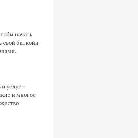
Чтобы начать
ь свой биткойн-
вцами.
и услуг –
ужие и многое
ожество