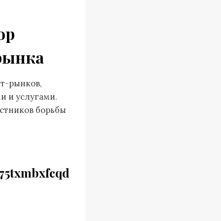
ор
рынка
ет-рынков,
и и услугами.
астников борьбы
75txmbxfcqd